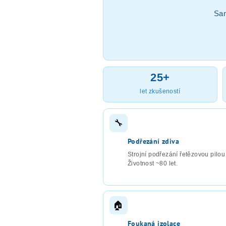
San
25+
let zkušeností
🔧
Podřezání zdiva
Strojní podřezání řetězovou pilou 
Životnost ~80 let.
🏠
Foukaná izolace