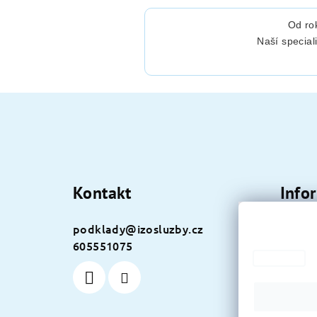
Od ro
Naší special
Z
á
p
a
Kontakt
Info
t
Tento web 
podklady
@
izosluzby.cz
Konta
í
vyjadřujete
605551075
Ceník
Nastavení
Služby
Metod