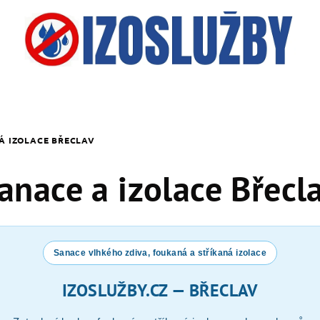
Á IZOLACE BŘECLAV
anace a izolace Břecl
Sanace vlhkého zdiva, foukaná a stříkaná izolace
IZOSLUŽBY.CZ — BŘECLAV