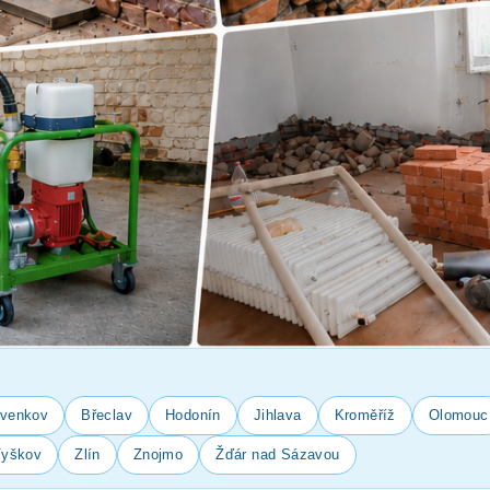
-venkov
Břeclav
Hodonín
Jihlava
Kroměříž
Olomouc
yškov
Zlín
Znojmo
Žďár nad Sázavou