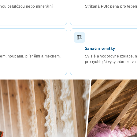
anou celulózou nebo minerální
Stříkaná PUR pěna pro tepeln
🏗
Sanační omítky
zem, houbami, plísněmi a mechem.
Svislé a vodorovné izolace, 
pro rychlejší vysychání zdiva.