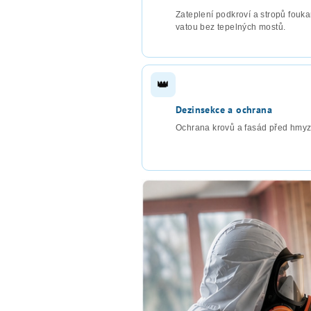
Zateplení podkroví a stropů fouk
vatou bez tepelných mostů.
👑
Dezinsekce a ochrana
Ochrana krovů a fasád před hmy