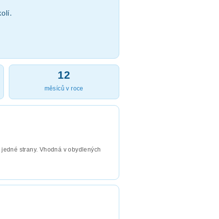
olí.
12
měsíců v roce
 jedné strany. Vhodná v obydlených