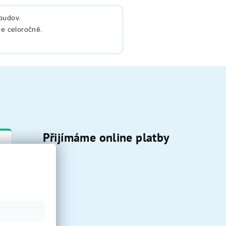
budov.
me celoročně.
Přijímáme online platby
u