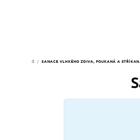
Přejít
na
obsah
/
SANACE VLHKÉHO ZDIVA, FOUKANÁ A STŘÍKAN
DOMŮ
S