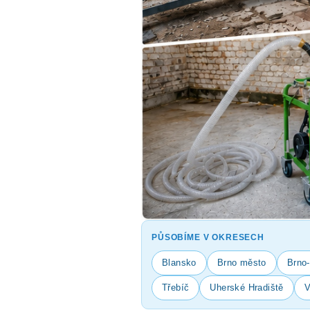
PŮSOBÍME V OKRESECH
Blansko
Brno město
Brno
Třebíč
Uherské Hradiště
V