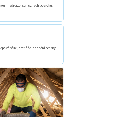
ou i hydroizolaci různých povrchů.
nopové fólie, drenáže, sanační omítky