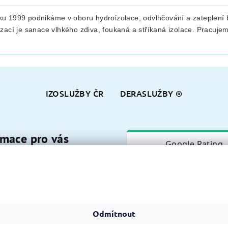
ku 1999 podnikáme v oboru hydroizolace, odvlhčování a zateplení 
izací je sanace vlhkého zdiva, foukaná a stříkaná izolace. Pracuje
IZOSLUŽBY ČR
DERASLUŽBY ®
rmace pro vás
používá soubory cookie. Dalším procházením tohoto web
kty
 souhlas s jejich používáním.. Více informací
zde
.
y
Odmítnout