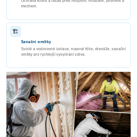
Ochrana krovů a fasád před hmyzem, houbami, plísněmi a
mechem.
🏗
Sanační omítky
Svislé a vodorovné izolace, nopové fólie, drenáže, sanační
omítky pro rychlejší vysychání zdiva.