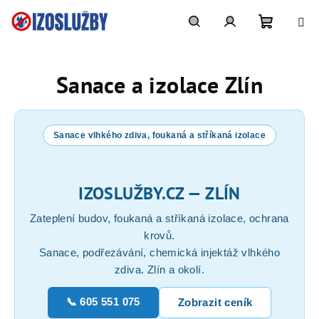
Přejít
na
obsah
Nákupn
Hledat
Přihlášení
Sanace a izolace Zlín
košík
Sanace vlhkého zdiva, foukaná a stříkaná izolace
IZOSLUŽBY.CZ — ZLÍN
Zateplení budov, foukaná a stříkaná izolace, ochrana
krovů.
Sanace, podřezávání, chemická injektáž vlhkého
zdiva. Zlín a okolí.
📞 605 551 075
Zobrazit ceník