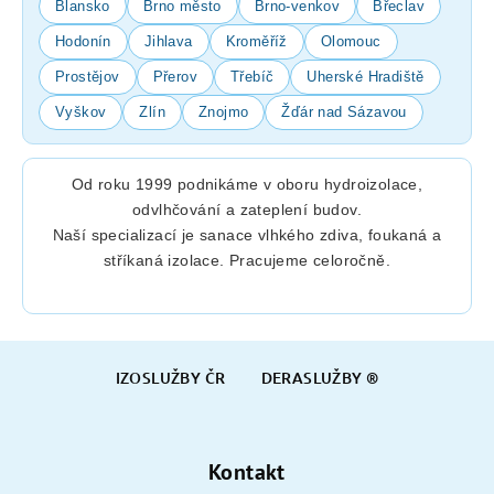
Blansko
Brno město
Brno-venkov
Břeclav
Hodonín
Jihlava
Kroměříž
Olomouc
Prostějov
Přerov
Třebíč
Uherské Hradiště
Vyškov
Zlín
Znojmo
Žďár nad Sázavou
Od roku 1999 podnikáme v oboru hydroizolace,
odvlhčování a zateplení budov.
Naší specializací je sanace vlhkého zdiva, foukaná a
stříkaná izolace. Pracujeme celoročně.
Z
IZOSLUŽBY ČR
DERASLUŽBY ®
á
p
a
Kontakt
t