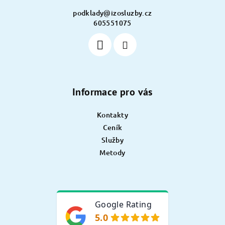
í
podklady
@
izosluzby.cz
605551075
Informace pro vás
Kontakty
Ceník
Služby
Metody