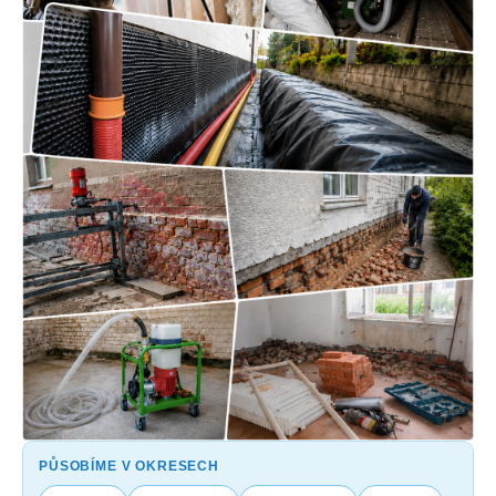
PŮSOBÍME V OKRESECH