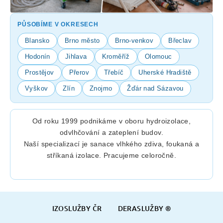
PŮSOBÍME V OKRESECH
Blansko
Brno město
Brno-venkov
Břeclav
Hodonín
Jihlava
Kroměříž
Olomouc
Prostějov
Přerov
Třebíč
Uherské Hradiště
Vyškov
Zlín
Znojmo
Žďár nad Sázavou
Od roku 1999 podnikáme v oboru hydroizolace,
odvlhčování a zateplení budov.
Naší specializací je sanace vlhkého zdiva, foukaná a
stříkaná izolace. Pracujeme celoročně.
Z
IZOSLUŽBY ČR
DERASLUŽBY ®
á