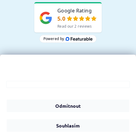
Tento web používá soubory cookie. Dalším
procházením tohoto webu vyjadřujete souhlas s
Přijímáme online platby
jejich používáním.. Více informací
zde
.
Nastavení
Odmítnout
Copyright 2026
IZOSLUŽBY - sanace vlhkého zdiva, stříkaná
a foukaná izolace
. Všechna práva vyhrazena.
Souhlasím
Vytvořil Shoptet