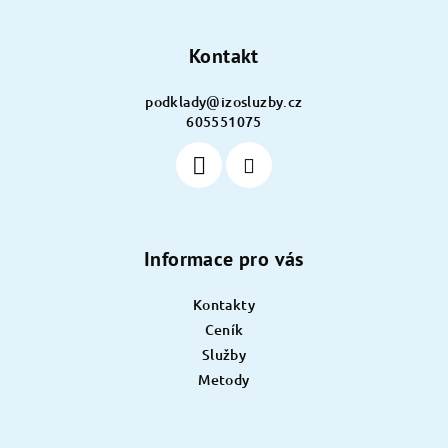
p
a
Kontakt
t
í
podklady
@
izosluzby.cz
605551075
Informace pro vás
Kontakty
Ceník
Služby
Metody