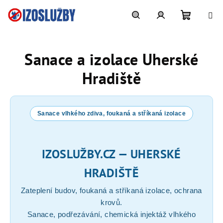
Přejít
na
obsah
Nákupn
Hledat
Přihlášení
Sanace a izolace Uherské
košík
Hradiště
Sanace vlhkého zdiva, foukaná a stříkaná izolace
IZOSLUŽBY.CZ — UHERSKÉ
HRADIŠTĚ
Zateplení budov, foukaná a stříkaná izolace, ochrana
krovů.
Sanace, podřezávání, chemická injektáž vlhkého