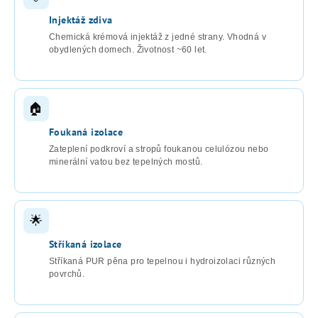
Injektáž zdiva
Chemická krémová injektáž z jedné strany. Vhodná v
obydlených domech. Životnost ~60 let.
🏠
Foukaná izolace
Zateplení podkroví a stropů foukanou celulózou nebo
minerální vatou bez tepelných mostů.
🌟
Stříkaná izolace
Stříkaná PUR pěna pro tepelnou i hydroizolaci různých
povrchů.