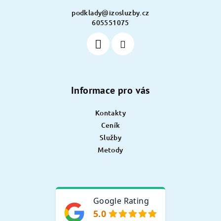
í
podklady
@
izosluzby.cz
605551075
Informace pro vás
Kontakty
Ceník
Služby
Metody