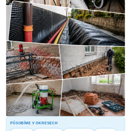
PŮSOBÍME V OKRESECH