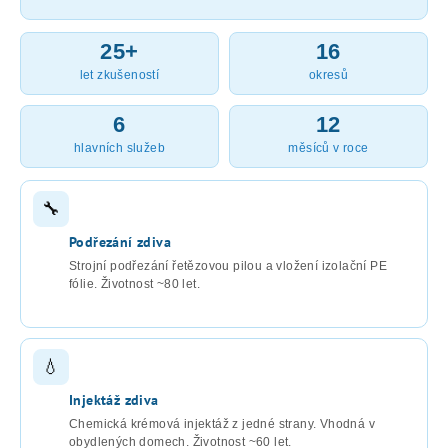
25+
16
let zkušeností
okresů
6
12
hlavních služeb
měsíců v roce
🔧
Podřezání zdiva
Strojní podřezání řetězovou pilou a vložení izolační PE
fólie. Životnost ~80 let.
💧
Injektáž zdiva
Chemická krémová injektáž z jedné strany. Vhodná v
obydlených domech. Životnost ~60 let.