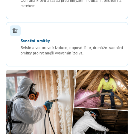
Ochrana krovů a fasád před hmyzem, houbami, plísněmi a
mechem.
🏗
Sanační omítky
Svislé a vodorovné izolace, nopové fólie, drenáže, sanační
omítky pro rychlejší vysychání zdiva.