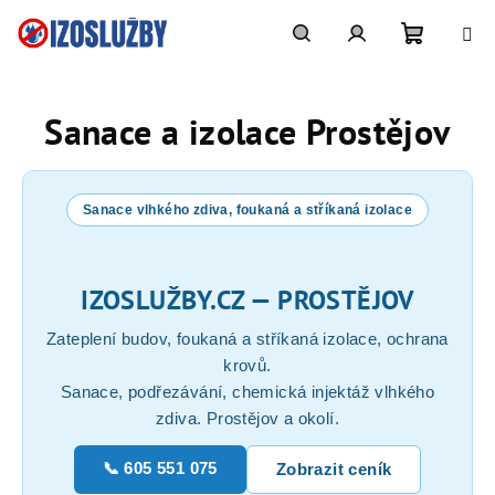
Přejít
na
obsah
Nákupn
Hledat
Přihlášení
Sanace a izolace Prostějov
košík
Sanace vlhkého zdiva, foukaná a stříkaná izolace
IZOSLUŽBY.CZ — PROSTĚJOV
Zateplení budov, foukaná a stříkaná izolace, ochrana
krovů.
Sanace, podřezávání, chemická injektáž vlhkého
zdiva. Prostějov a okolí.
📞 605 551 075
Zobrazit ceník