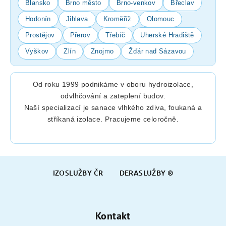
Blansko
Brno město
Brno-venkov
Břeclav
Hodonín
Jihlava
Kroměříž
Olomouc
Prostějov
Přerov
Třebíč
Uherské Hradiště
Vyškov
Zlín
Znojmo
Žďár nad Sázavou
Od roku 1999 podnikáme v oboru hydroizolace,
odvlhčování a zateplení budov.
Naší specializací je sanace vlhkého zdiva, foukaná a
stříkaná izolace. Pracujeme celoročně.
Z
IZOSLUŽBY ČR
DERASLUŽBY ®
á
p
a
Kontakt
t